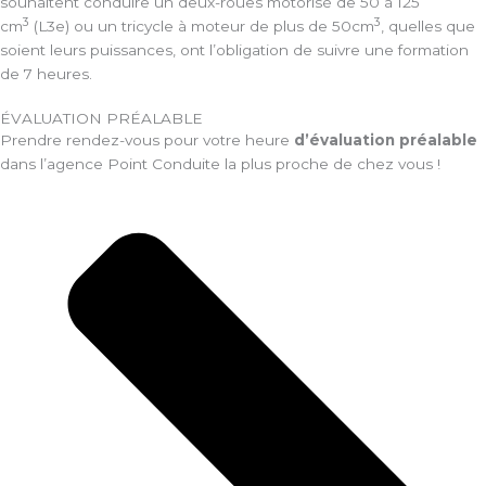
souhaitent conduire un deux-roues motorisé de 50 à 125
3
3
cm
(L3e) ou un tricycle à moteur de plus de 50cm
, quelles que
soient leurs puissances, ont l’obligation de suivre une formation
de 7 heures.
ÉVALUATION PRÉALABLE
Prendre rendez-vous pour votre heure
d’évaluation préalable
dans l’agence Point Conduite la plus proche de chez vous !