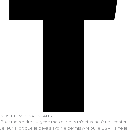
NOS ÉLÈVES SATISFAITS
Pour me rendre au lycée mes parents m'ont acheté un scooter.
Je leur ai dit que je devais avoir le permis AM ou le BSR, ils ne le