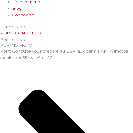
Financements
Blog
Connexion
Permis Moto
POINT CONDUITE >
Permis Moto
PERMIS MOTO
Point Conduite vous prépare au BSR, aux permis AM, A (motos
de plus de 35kw), A1 et A2.