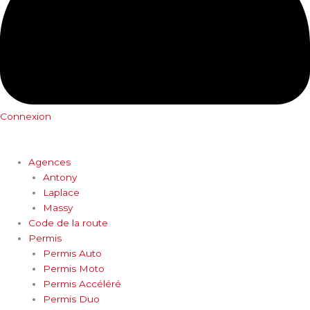
Connexion
Agences
Antony
Laplace
Massy
Code de la route
Permis
Permis Auto
Permis Moto
Permis Accéléré
Permis Duo