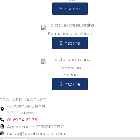
S'inscrire
Formation accélérée
S'inscrire
Formation
en duo
S'inscrire
TROUVER L'AGENCE
49 Avenue Carnot,
91300 Massy
01 69 34 62 76
Agrément n° E1309100170
massy@pointconduite.com