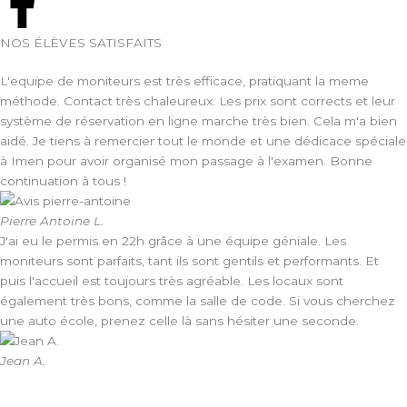
F
a
NOS ÉLÈVES SATISFAITS
c
L'equipe de moniteurs est très efficace, pratiquant la meme
méthode. Contact très chaleureux. Les prix sont corrects et leur
e
système de réservation en ligne marche très bien. Cela m'a bien
aidé. Je tiens à remercier tout le monde et une dédicace spéciale
à Imen pour avoir organisé mon passage à l'examen. Bonne
b
continuation à tous !
o
Pierre Antoine L.
J'ai eu le permis en 22h grâce à une équipe géniale. Les
o
moniteurs sont parfaits, tant ils sont gentils et performants. Et
puis l'accueil est toujours très agréable. Les locaux sont
également très bons, comme la salle de code. Si vous cherchez
k
une auto école, prenez celle là sans hésiter une seconde.
-
Jean A.