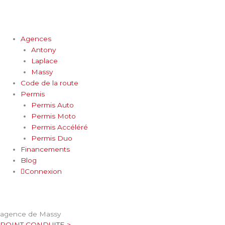
Aller
au
contenu
Agences
Antony
Laplace
Massy
Code de la route
Permis
Permis Auto
Permis Moto
Permis Accéléré
Permis Duo
Financements
Blog
Connexion
agence de Massy
POINT CONDUITE >