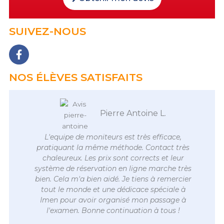
SUIVEZ-NOUS
F
a
c
NOS ÉLÈVES SATISFAITS
e
b
o
o
Pierre Antoine L.
k
-
L'equipe de moniteurs est très efficace,
f
pratiquant la même méthode. Contact très
chaleureux. Les prix sont corrects et leur
système de réservation en ligne marche très
bien. Cela m'a bien aidé. Je tiens à remercier
tout le monde et une dédicace spéciale à
Imen pour avoir organisé mon passage à
l'examen. Bonne continuation à tous !