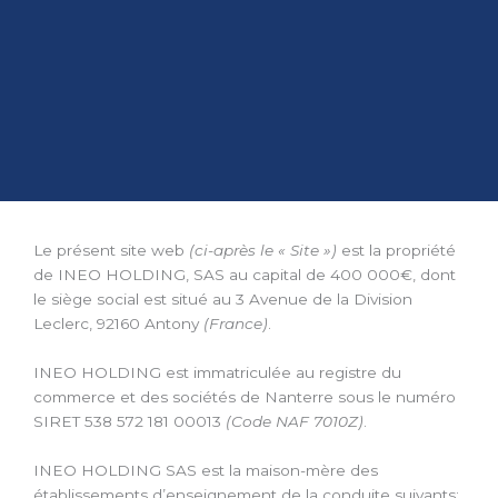
Le présent site web
(ci-après le « Site »)
est la propriété
de INEO HOLDING, SAS au capital de 400 000€, dont
le siège social est situé au 3 Avenue de la Division
Leclerc, 92160 Antony
(France)
.
INEO HOLDING est immatriculée au registre du
commerce et des sociétés de Nanterre sous le numéro
SIRET 538 572 181 00013
(Code NAF 7010Z)
.
INEO HOLDING SAS est la maison-mère des
établissements d’enseignement de la conduite suivants: